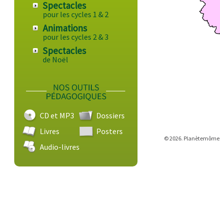
Spectacles
pour les cycles 1 & 2
Animations
pour les cycles 2 & 3
Spectacles
de Noël
CD et MP3
Dossiers
Livres
Posters
© 2026. Planètemômes -
Audio-livres