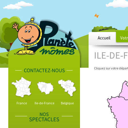
Accueil
Votr
ILE-DE-
Cliquez sur votre dépar
France
Ile-de-France
Belgique