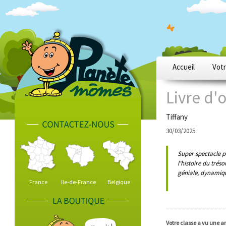
Accueil
Votr
Livre d'o
Tiffany
30/03/2025
Super spectacle p
l’histoire du tréso
géniale, dynamiqu
France
Ile-de-France
Belgique
Votre classe a vu une 