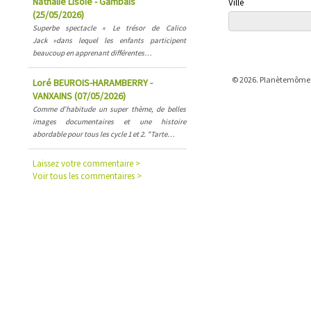
Nathalie Lisoie - Gambais
Ville
(25/05/2026)
Superbe spectacle « Le trésor de Calico
Jack »dans lequel les enfants participent
beaucoup en apprenant différentes…
© 2026. Planètemômes -
Loré BEUROIS-HARAMBERRY -
VANXAINS (07/05/2026)
Comme d'habitude un super thème, de belles
images documentaires et une histoire
abordable pour tous les cycle 1 et 2. "Tarte…
Laissez votre commentaire >
Voir tous les commentaires >