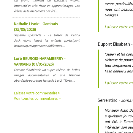
Un grand moment de spectacle vivant,
avons particulièr
interactif et très riche en apprentissages. Les
nous ont beaucou
élèves de la maternelle ont été…
Georges.
Nathalie Lisoie - Gambais
Laissez votre 
(25/05/2026)
Superbe spectacle « Le trésor de Calico
Jack »dans lequel les enfants participent
Dupont Elisabeth
-
beaucoup en apprenant différentes…
"Julien et les co
Loré BEUROIS-HARAMBERRY -
richesse de pouvo
VANXAINS (07/05/2026)
tout simplement à
Comme d'habitude un super thème, de belles
Faso depuis 2 ans
images documentaires et une histoire
abordable pour tous les cycle 1 et 2. "Tarte…
Laissez votre 
Laissez votre commentaire >
Voir tous les commentaires >
Serrentino
- Jomard
Monsieur Alain Du
a quelques jours e
ont été, à l'unan
intéresser son au
Merci aussi pour l