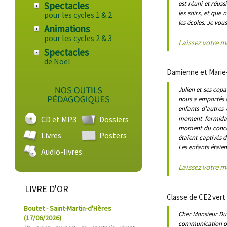
est réuni et réus
Spectacles
les soirs, et que
pour les cycles 1 & 2
les écoles. Je vo
Animations
pour les cycles 2 & 3
Laissez votre 
Spectacles
de Noël
Damienne et Marie-
Julien et ses cop
nous a emportés d
enfants d'autres 
CD et MP3
Dossiers
moment formidabl
moment du concert
Livres
Posters
étaient captivés 
Les enfants étaie
Audio-livres
Laissez votre 
LIVRE D'OR
Classe de CE2 vert
Boutet - Saint-Martin-d'Hères
Cher Monsieur Dur
(17/06/2026)
communication ora