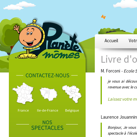
Accueil
Votr
Livre d'o
M. Forconi
- Ecole 
je vous ai découv
revenue avec le cd 
Laissez votre 
France
Ile-de-France
Belgique
Laurence Jouannin
Bonjour, Je vous
spectacle à l'écol