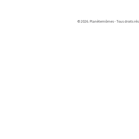
© 2026. Planètemômes - Tous droits rés