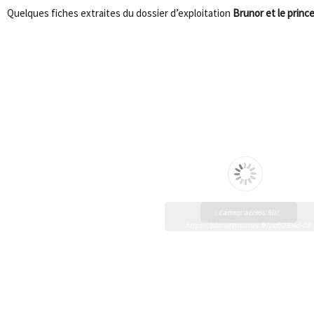
Quelques fiches extraites du dossier d’exploitation
Brunor et le princ
Loading WEBGL 3D ...
Cannot access file!
https://planetemomes.fr/pdf/2394d-DP-
Brunor-extrait.pdf