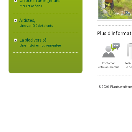
Un océan de légendes
Mers et océans
Artistes,
Une variété de talents
Plus d'informat
La biodiversité
Une histoire mouvementée
© 2026. Planètemômes -