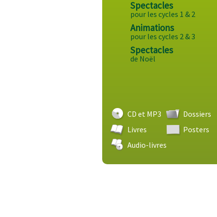
Spectacles
pour les cycles 1 & 2
Animations
pour les cycles 2 & 3
Spectacles
de Noël
CD et MP3
Dossiers
Livres
Posters
Audio-livres