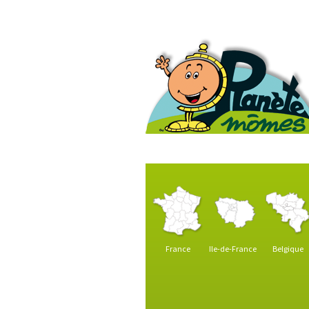
France
Ile-de-France
Belgique