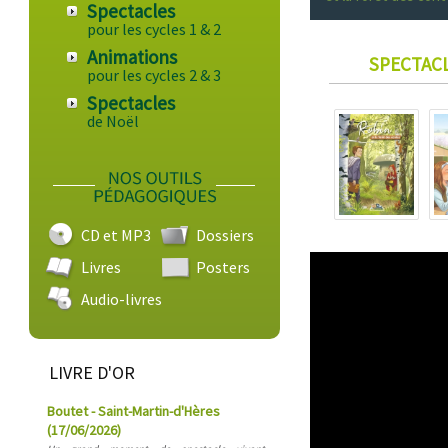
Spectacles
pour les cycles 1 & 2
Animations
SPECTACL
pour les cycles 2 & 3
Spectacles
de Noël
CD et MP3
Dossiers
Livres
Posters
Audio-livres
LIVRE D'OR
Boutet - Saint-Martin-d'Hères
(17/06/2026)