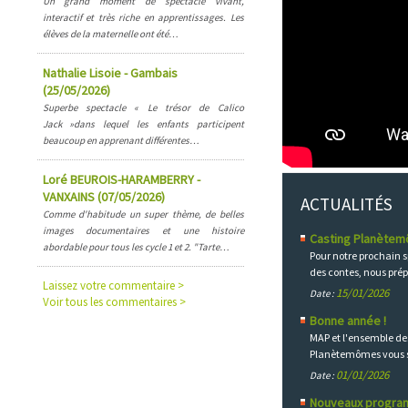
Un grand moment de spectacle vivant,
interactif et très riche en apprentissages. Les
élèves de la maternelle ont été…
Nathalie Lisoie - Gambais
(25/05/2026)
Superbe spectacle « Le trésor de Calico
Jack »dans lequel les enfants participent
beaucoup en apprenant différentes…
Loré BEUROIS-HARAMBERRY -
VANXAINS (07/05/2026)
ACTUALITÉS
Comme d'habitude un super thème, de belles
images documentaires et une histoire
Casting Planète
abordable pour tous les cycle 1 et 2. "Tarte…
Pour notre prochain sp
des contes, nous pré
Laissez votre commentaire >
15/01/2026
Date :
Voir tous les commentaires >
Bonne année !
MAP et l'ensemble de
Planètemômes vous 
01/01/2026
Date :
Nouveaux progra