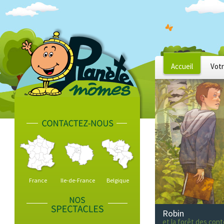
Accueil
Votr
France
Ile-de-France
Belgique
Robin
et les forêts du mo