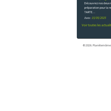
Découvrez nos deux
préparation pour la r
TARTE…
15/05/2025
Date :
Voir toutes les actuali
© 2026. Planètemômes -